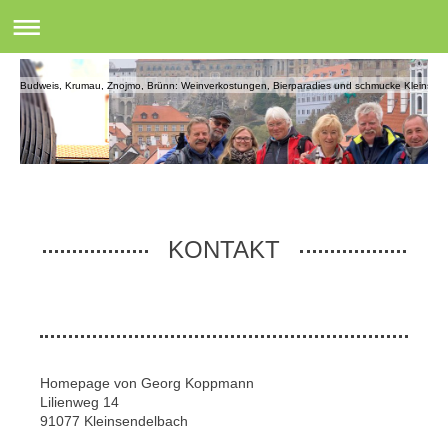
Budweis, Krumau, Znojmo, Brünn: Weinverkostungen, Bierparadies und schmucke Kleinstädte 
KONTAKT
Homepage von Georg Koppmann
Lilienweg
14
91077
Kleinsendelbach