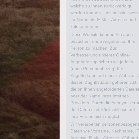
welche zu Ihnen zurückverfolgt
werden können – als beispielsweis
ihr Name, ihr E-Mail-Adresse und
Telefonnummer.
Diese Website können Sie auch
besuchen, ohne Angaben zu Ihrer
Person zu machen. Zur
Verbesserung unseres Online-
Angebotes speichern wir jedoch
(ohne Personenbezug) Ihre
Zugriffsdaten auf dieser Website. 
diesen Zugriffsdaten gehören z.B.
die on Ihnen angeforderten Dateie
oder der Name Ihres Internet-
Providers. Durch die Anonymisieru
der Daten sind Rückschlüsse auf
Ihre Person nicht möglich.
Wir verarbeiten personenbezogen
Daten wie Vorname, Nachname, IP
Adresse, E-Mail-Adresse, Wohnort