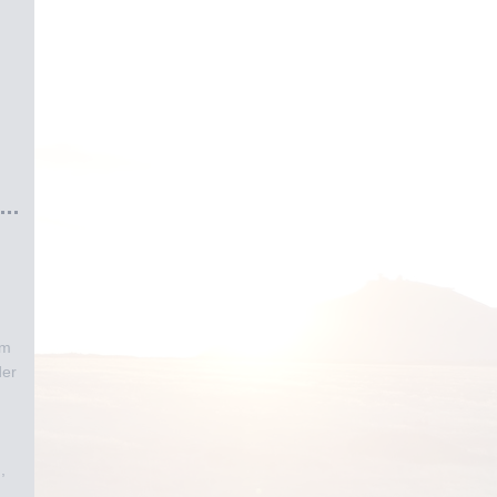
im
der
,