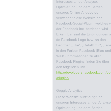
Interesses an der Analyse,
Optimierung und dem Betrieb
unseres Online-Angebotes
verwendet diese Website das
Facebook-Social-Plugin, welches 
der Facebook Inc. betrieben wird.
Erkennbar sind die Einbindungen 
de Facebook-Logo bzw. an den
Begriffen „Like“, „Gefällt mir“, „Teil
in den Farben Facebook (Blau un
Weiß) Informationen zu allen
Facebook-Plugins finden Sie über
den folgenden linK
http://developers.facebook.com/do
/plugins/
Goggle Analytics
Diese Website nutzt aufgrund
unseren Interesses an der Analyse
Optimierung und dem Betrieb