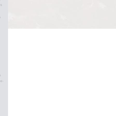
us
e
n
ne-