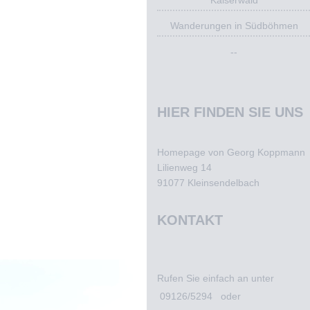
Wanderungen in Südböhmen
--
HIER FINDEN SIE UNS
Homepage von Georg Koppmann
Lilienweg
14
91077
Kleinsendelbach
KONTAKT
Rufen Sie einfach an unter
09126/5294 oder