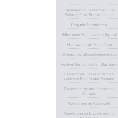
Riesengebirg Tschechien und
Polen ggf. mit Breslaubesuch
Prag mit Sternfahrten
Böhmische Weihnacht im Egertal
„Nichtwanderer“ Hohe Tatra
Böhmisches Elbsandsteingebirge
Festival der bömischen Blasmusik
Fahrradtour: Grenzlandschaft
zwischen Bayern und Böhmen
Riesengebirge und böhmische
Schweiz
Wanderung im Kaisewald
Wanderung im Erzgebirge und
Kaiserwald