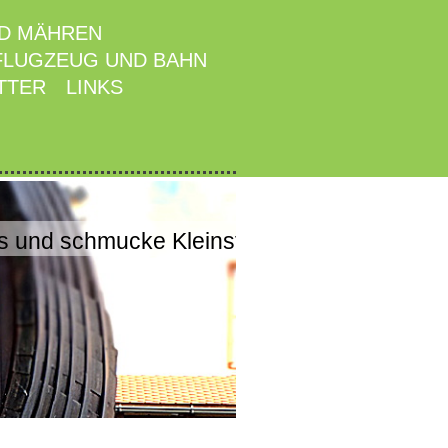
D MÄHREN
FLUGZEUG UND BAHN
TTER
LINKS
und schmucke Kleinstädte mit viel Flair u