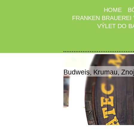
HOME
B
FRANKEN BRAUEREI
VÝLET DO B
Budweis, Krumau, Znoj