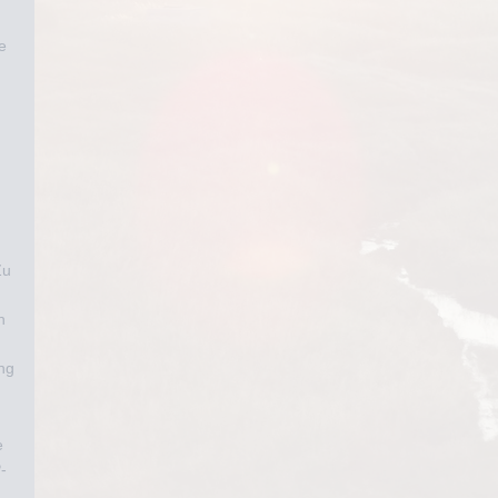
e
Zu
n
ng
e
-
,