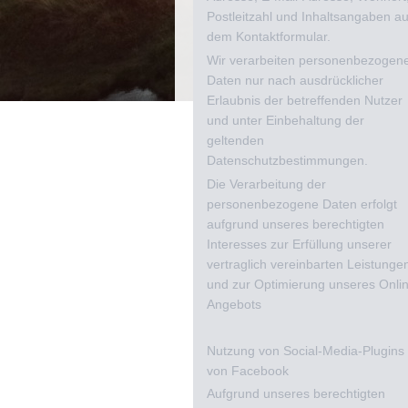
Postleitzahl und Inhaltsangaben a
dem Kontaktformular.
Wir verarbeiten personenbezogen
Daten nur nach ausdrücklicher
Erlaubnis der betreffenden Nutzer
und unter Einbehaltung der
geltenden
Datenschutzbestimmungen.
Die Verarbeitung der
personenbezogene Daten erfolgt
aufgrund unseres berechtigten
Interesses zur Erfüllung unserer
vertraglich vereinbarten Leistunge
und zur Optimierung unseres Onli
Angebots
Nutzung von Social-Media-Plugins
von Facebook
Aufgrund unseres berechtigten