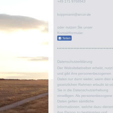
+49 171 9758943
koppmann@arcor.de
oder nutzen Sie unser
Kontaktformular.
Teilen
Datenschutzerklärung
Der Websitebetreiber erhebt, nutzt
und gibt ihre personenbezogenen
Daten nur dann weiter, wenn dies 
gesetzlichen Rahmen erlaubt ist o
Sie in die Datenschutzerhebung
einwilligen. Als personenbezogene
Daten gelten sämtliche
Informationen, welche dazu dienen
ihre Person zu bestimmten und